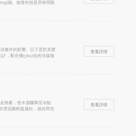
fēng)險。檢查外殼是否有明顯
àn)象應(yīng)及時更換，以
壞。重點(diǎn)檢查制
工況條件的影響。以下是對其實
查看詳情
)計，配合優(yōu)化的冷媒循
成細(xì)膩的雪花狀冰晶，而非傳
，從而保證每批產(chǎn)
g)迅速帶走熱量，使水溫驟降至冰點
查看詳情
春飄落的雪花般輕盈蓬松，彼此間充
狀結(jié)構(gòu)讓冰沙更易
)測腔體內(nèi)環(huán)