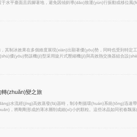
放置于水平臺面且四腳著地，避免因傾斜導(dǎo)致運(yùn)行振動或移位風(
hù)等級。特別關(guān)注門封條的密封狀態(tài)，若存在老化開裂現(xi
diǎn)隨機(jī)附件（如冰鏟、接水盤、排水管等），確保無缺失或損
)備，其制冰效果在多個維度展現(xiàn)出顯著優(yōu)勢，同時也受到特定
技術(shù)優(yōu)勢該機(jī)型采用旋片式壓縮機(jī)與高效熱交換器組合設(shè
蒸發(fā)溫度。這種深度制冷能力確保水分子在蒸發(fā)盤表面直接凝結(jié)
)使冷空氣均勻包裹整個制冰腔室，避免局部過冷導(dǎo)致的冰層不均現(xiàn)象
轉(zhuǎn)變之旅
)水流經(jīng)高效蒸發(fā)器時，制冷劑循環(huán)系統(tǒn
旋轉(zhuǎn)，將剛剛形成的薄冰層削成細(xì)小的顆粒。這些冰晶如同初
統(tǒng)冰塊棱角分明的堅(jiān)硬質(zhì)地，這種不規(guī)則的絮
核心優(yōu)勢在于對溫度與濕度的雙重掌控。智能傳感器實(shí)時監(jiān