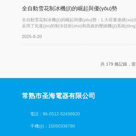
全自動雪花制冰機(jī)的崛起與優(yōu)勢
全自動雪花制冰機(jī)的崛起與優(yōu)勢：1.大容量連續(xù)
采用了先進(jìn)的制冷技術(shù)和高效的壓縮機(jī)系統(tǒng)
大量的雪花狀冰塊，并且能夠持續(xù)不斷地供應(yīng)
2025-8-20
足的問題，可以更加專注于為顧客提供優(yōu)質(zhì)的服務(wù
廚房工作人員可以隨時...
共 179 條記錄
常熟市圣海電器有限公司
電話：86-0512-52438820
手機(jī)：15050338780