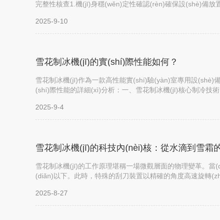
完整性核查1.機(jī)身穩(wěn)定性確認(rèn)確保設(shè)備
凹陷、劃痕或其他物理損傷，這些可能影響內(nèi)部元件的保護(
2025-9-10
防止冷空氣泄漏降低制冷效率。2.配件齊全性驗(yàn)證對照裝箱清單清點(
冰格網(wǎng)是否完好無損，...
雪花制冰機(jī)的實(shí)際性能如何？
雪花制冰機(jī)作為一款高性能實(shí)驗(yàn)室專用設(shè
(shí)際性能的詳細(xì)分析：一、雪花制冰機(jī)核心制冷
環(huán)路徑，實(shí)現(xiàn)快速降溫至-35℃以下的
2025-9-4
統(tǒng)塊狀或顆粒狀形態(tài)。氣流引導(dǎo)系統(tǒng
出的冰粒都具有高度一致的密...
雪花制冰機(jī)的科技內(nèi)核：從水滴到雪霜的
雪花制冰機(jī)的工作原理堪稱一場微觀層面的物理變革。當(dāng
(diǎn)以下。此時，特殊的刮刀裝置以精確的角度高速
滿空氣間隙，既保持了低溫特性又具備優(yōu)異的流動性。相較于傳
2025-8-27
滲透到飲品深處，帶來瞬間降溫而不影響口感層次。雪花制冰機(jī)
境參數(shù)，...