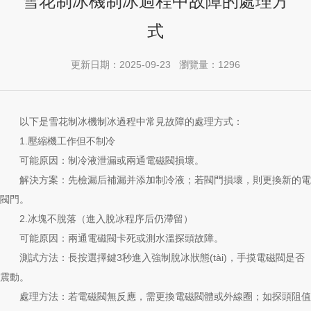
雪花制冰機制冰過程中故障的處理方
式
更新日期：2025-09-23 瀏覽量：1296
以下是雪花制冰機制冰過程中常見故障的處理方式：
1.壓縮機工作但不制冷
可能原因：制冷液泄漏或兩通電磁閥損壞。
解決方案：先檢漏后補漏并添加制冷液；若閥門損壞，則更換新的電
閥門。
2.冰塊不脫落（進入脫冰程序后仍滯留）
可能原因：兩通電磁閥卡死或測水溫探頭故障。
測試方法：長按選擇鍵3秒進入強制脫冰狀態(tài)，手摸電磁閥是否
震動。
處理方法：若電磁閥無反應，需更換電磁閥體或外線圈；如探頭阻值