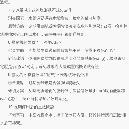
過程。
7.制冰量減少或冰塊形狀不規(guī)則
潛在因素：水質過硬導致水垢堆積、噴水管部分堵塞。
應對策略：定期用白醋或檸檬酸溶液清洗水箱和蒸發(fā)器；檢查并
清理噴水管上的出水孔，確保每個孔都暢通無阻。
8.壓縮機頻繁啟?；虍愴?/div>
排查方向：冷凝器灰塵過多導致散熱不良、電壓不穩(wěn)定。
維護建議：使用吸塵器或軟刷清理冷凝器散熱網(wǎng)；檢測電源
電壓是否穩(wěn)定，避免波動過大造成壓縮機過載保護。
9.雪花制冰機儲冰倉門密封不嚴導致冷氣外泄
檢查要點：觀察密封條是否發(fā)霉變形。
修復方案：及時更換老化的密封條，保證儲冰環(huán)境的低溫穩
(wěn)定性，防止能耗增加和冰塊融化。
10.長期停用后的重啟問題
準備事項：排空內膽余水，擦干儲冰箱內部，擰掉排污接頭蓋徹*排
水后再擰緊。