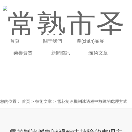
首頁
關于我們
產(chǎn)品展
榮譽資質
新聞資訊
示
技術文章
聯(lián)系我們
您的位置：
首頁
>
技術文章
>
雪花制冰機制冰過程中故障的處理方式