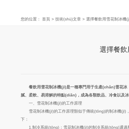
您的位置：
首頁
>
技術(shù)文章
>
選擇餐飲用雪花制冰機(jī)
選擇餐飲用雪
餐飲用雪花制冰機(jī)是一種專門用于生產(chǎn)雪花冰（也稱
膩、柔軟、易溶解的特點(diǎn)，成為各類飲品、冷
一、雪花制冰機(jī)的工作原理
雪花制冰機(jī)的工作原理類似于傳統(tǒng)的制冰機(jī)，
下：
1.制冷系統(tǒng)：雪花制冰機(jī)的制冷系統(tǒng)通過壓縮機