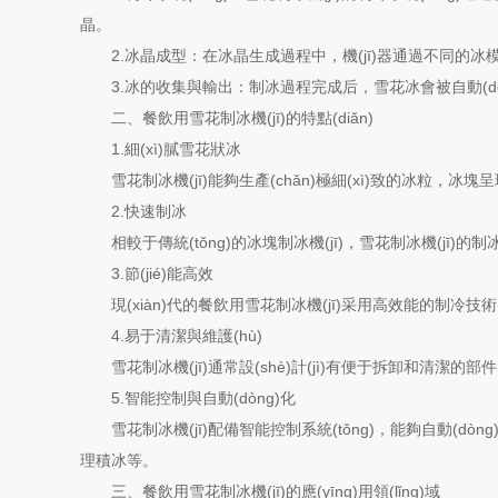
晶。
2.冰晶成型：在冰晶生成過程中，機(jī)器通過不同的冰模和切
3.冰的收集與輸出：制冰過程完成后，雪花冰會被自動(d
二、餐飲用雪花制冰機(jī)的特點(diǎn)
1.細(xì)膩雪花狀冰
雪花制冰機(jī)能夠生產(chǎn)極細(xì)致的冰粒，冰塊呈現(x
2.快速制冰
相較于傳統(tǒng)的冰塊制冰機(jī)，雪花制冰機(jī)的
3.節(jié)能高效
現(xiàn)代的餐飲用雪花制冰機(jī)采用高效能的制冷技術(shù)
4.易于清潔與維護(hù)
雪花制冰機(jī)通常設(shè)計(jì)有便于拆卸和清潔的部件，符合餐
5.智能控制與自動(dòng)化
雪花制冰機(jī)配備智能控制系統(tǒng)，能夠自動(dòng)調(
理積冰等。
三、餐飲用雪花制冰機(jī)的應(yīng)用領(lǐng)域