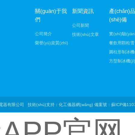
關(guān)于我
新聞資訊
產(chǎn)
們
(shè)備
公司新聞
公司簡介
技術(shù)文章
榮譽(yù)資質(zhì)
餐
圓柱形制冰機(j
方型制冰機(jī
冰水一體機(jī
綿綿狀雪冰機(j
韓式奶冰機(jī
圣海電器有限公司 技術(shù)支持：
化工儀器網(wǎng)
備案號：蘇ICP備1107
APP官网