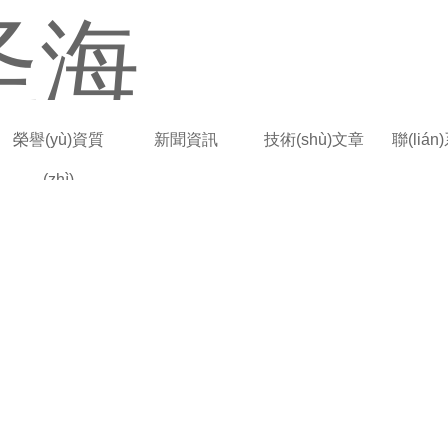
榮譽(yù)資質
新聞資訊
技術(shù)文章
聯(liá
(zhì)