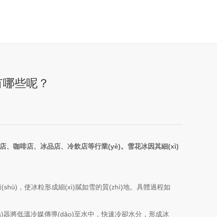
呢？
、咖啡店、冰品店、冷飲店等行業(yè)。雪花冰因其細(xì)
shù)，使冰粒形成細(xì)膩如雪的質(zhì)地。具體過程如
器將低溫冷媒傳導(dǎo)至水中，快速冷卻水分，形成冰