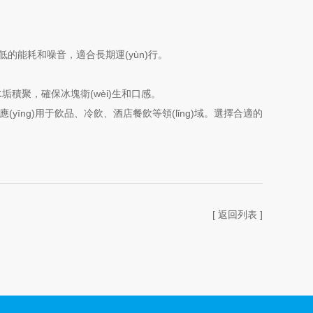
和噪音，適合長期運(yùn)行。
垢積聚，確保冰塊衛(wèi)生和口感。
(yīng)用于飲品、冷飲、酒店餐飲等領(lǐng)域。選擇合適的
[ 返回列表 ]