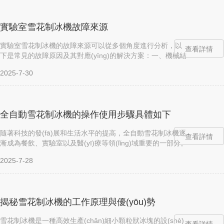
過4.5mm/s即表明存在異常振動源。3.熱成像掃描：檢查壓縮
機過熱是否導(dǎo)致金屬膨脹異響。全自動雪花制冰機針對
實驗室雪花制冰機故障來源
性降噪解決方案：1.機械結(jié)構(gòu)優(yōu)化減震墊升級
方案：將原配橡膠腳墊更換為雙層復(fù)合式減震器（上層硅
實驗室雪花制冰機的故障來源可以從多個角度進行分析，以
膠+下層彈簧鋼），可降低傳遞至地面的振動能...
查看詳情
下是常見的故障原因及其對應(yīng)的解決方案：一、機械結
(jié)構(gòu)類故障1.壓縮機異常表現(xiàn)：制冷效果下降、
2025-7-30
頻繁啟?；蛲?無法制冷。根源：長期過載運行導(dǎo)致電機
繞組老化；啟動電容容量衰減造成扭矩不足；潤滑油干涸引
發(fā)活塞卡滯。排查方法：監(jiān)*壓縮機運轉(zhuǎn)聲音
是否異常（如金屬摩擦聲），用萬用表檢測供電電壓穩(wěn)
全自動雪花制冰機的操作使用步驟具體如下
定性，觀察排氣管溫度變化。解決措施：更換同規(guī)格的
新壓縮機總成，補充適量冷凍機油（注意型號匹配）。2.蒸發
隨著科技的發(fā)展和生活水平的提高，全自動雪花制冰機逐
(fā)器結(jié)霜過厚機理：濕空氣通過蒸發(fā)器時水蒸氣凝結
查看詳情
漸成為餐飲、實驗室以及醫(yī)療等領(lǐng)域重要的一部分。
(jié)...
這種設(shè)備不僅能夠快速制造出大量細膩如雪的冰晶，而
2025-7-28
且操作簡便，維護相對容易，是現(xiàn)代商業(yè)和個人用
戶理想的制冷選擇。一、設(shè)備概述全自動雪花制冰機專
門用于生產(chǎn)質(zhì)地松軟、顆粒細小均勻的雪花狀冰
塊，非常適合于制作飲品、保鮮食品或在實驗中需要低溫環
揭秘雪花制冰機的工作原理與優(yōu)勢
(huán)境的應(yīng)用場景。相比傳統(tǒng)的塊狀冰，雪花
冰具有更大的表面積，因此冷卻效率更高，融化速度也相對
雪花制冰機是一種高效生產(chǎn)細小顆粒狀冰塊的設(shè)
較慢，可以更好地保持食物的新鮮度和口感。二、使用操作