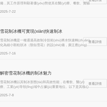
查看詳情
備，其工作原理和顯著優(yōu)勢使其在醫(yī)療、餐飲、實驗
步驟準(zhǔn)備工...
室等領(lǐng)域廣泛應(yīng)用。以下是對其核心機制及優
2025-7-22
(yōu)點的深度解析：一、雪花制冰機工作原理：精密控制的
冷凍與破碎過程1.制冷系統(tǒng)構(gòu)建低溫環(huán)境
壓縮機驅(qū)動循環(huán)：通過制冷劑在蒸發(fā)器盤管中
快速吸熱，將水箱內(nèi)的水降溫至冰點以下。不同于家用
雪花制冰機可實現(xiàn)快速制冰
冰箱的單向?qū)崮Ｊ剑I(yè)級機組采用強制對流設(shè)
計，確保整個水體同步均勻冷卻。動態(tài)過冷技術(shù)：
雪花制冰機是一種通過高效制冷技術(shù)將水快速轉(zhuǎn)
當(dāng)水溫達到0℃時繼續(xù)深度降溫至-5~-8℃，形成具
查看詳情
化為細小顆粒狀冰（類似雪花）的設(shè)備，廣泛應(yīng)
有流動性的過冷水狀態(tài)，為后續(xù)成型提供理想...
用于餐飲、醫(yī)療、實驗室、漁業(yè)、冷鏈運輸?shù)阮
2025-7-16
I(lǐng)域。其核心優(yōu)勢在于快速制冰和冰質(zhì)柔軟易
用，以下是其技術(shù)原理、應(yīng)用場景及特點的詳細
介紹：一、雪花制冰機的工作原理1.蒸發(fā)式制冷技術(shù)
通過壓縮機壓縮制冷劑，在蒸發(fā)器中吸收熱量，使水箱中
解密雪花制冰機的制冰魅力
的水快速降溫至冰點以下。水在蒸發(fā)器表面形成薄冰層，
隨后被旋轉(zhuǎn)的冰刀或刮板剝離，形成細小的雪花狀冰
雪花制冰機以其制冰形態(tài)和高效性能，在餐飲、醫(yī)
晶。2.連續(xù)制冰模式采用循環(huán)水設(shè)計，制冰
查看詳情
療、工業(yè)等領(lǐng)域中占據(jù)重要地位。以下是其核心
過程中水持續(xù)流入蒸發(fā)器，冰晶不斷生成并排...
特點、技術(shù)原理及應(yīng)用場景的深度解析：一、雪
2025-7-8
花制冰機的核心特點1.冰型優(yōu)勢細膩柔軟的雪花冰：相
比傳統(tǒng)的硬質(zhì)冰塊（如塊冰、片冰），雪花冰由微
小冰晶組成，質(zhì)地蓬松、接觸面積大，能快速冷卻液體