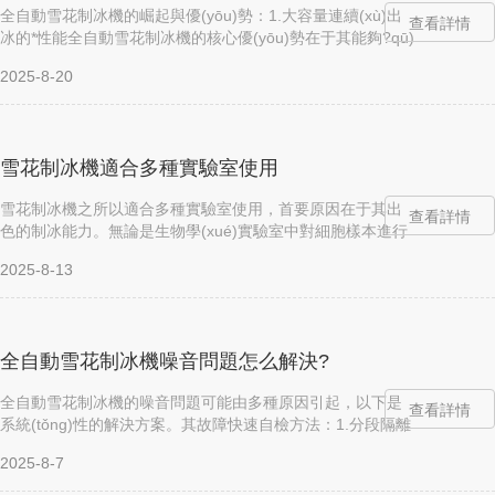
全自動雪花制冰機的崛起與優(yōu)勢：1.大容量連續(xù)出
查看詳情
冰的*性能全自動雪花制冰機的核心優(yōu)勢在于其能夠?qū)
崿F(xiàn)大容量的連續(xù)出冰。它采用了先進的制冷技術
2025-8-20
(shù)和高效的壓縮機系統(tǒng)，具備*的產(chǎn)冰能力。
與傳統(tǒng)制冰設(shè)備相比，它可以在短時間內(nèi)迅
速產(chǎn)出大量的雪花狀冰塊，并且能夠持續(xù)不斷地供
應(yīng)，確保在高峰時段也不會出現(xiàn)斷冰的情況。這
雪花制冰機適合多種實驗室使用
種高效的產(chǎn)冰速度使得商家無需擔(dān)心冰塊不足的
問題，可以更加專注于為顧客提供優(yōu)質(zhì)的服務
雪花制冰機之所以適合多種實驗室使用，首要原因在于其出
(wù)。例如，在一家大型自助餐廳中，用餐人數(shù)眾多，
查看詳情
色的制冰能力。無論是生物學(xué)實驗室中對細胞樣本進行
對冰塊的需求極大。使用雪花制冰機后，廚房工作人員可以
低溫保存，還是化學(xué)實驗室里某些需要在冰浴條件下進
隨時...
2025-8-13
行的化學(xué)反應(yīng)，亦或是醫(yī)學(xué)實驗室用于冷
藏試劑和藥品，它都能快速且持續(xù)地產(chǎn)出細膩均勻
的雪花狀冰塊。這種形態(tài)特殊的冰塊具有較大的表面積與
體積比，能夠迅速降低周圍環(huán)境的溫度，使實驗物品
全自動雪花制冰機噪音問題怎么解決?
快速達到所需的低溫狀態(tài)。不同類型和規(guī)模的實驗
室有著各異的需求，而雪花制冰機的多樣化配置正好與之匹
全自動雪花制冰機的噪音問題可能由多種原因引起，以下是
配。小型研發(fā)實驗室空間有限，對設(shè)備的緊湊性要
查看詳情
系統(tǒng)性的解決方案。其故障快速自檢方法：1.分段隔離
求較高，制冰機的...
測試：依次關(guān)閉各子系統(tǒng)（如暫停制冰循環
2025-8-7
(huán)僅運行風(fēng)機），通過聽診法判斷主噪源位置。2.
振動檢測儀輔助：使用測振筆測量不同部位的加速度值，超