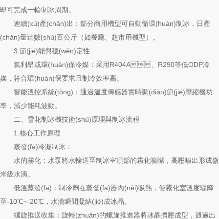
即可完成一輪制冰周期。
連續(xù)產(chǎn)出：部分商用機型可自動循環(huán)制冰，日產
(chǎn)量達數(shù)百公斤（如餐廳、超市用機型）。
3.節(jié)能與穩(wěn)定性
氟利昂或環(huán)保冷媒：采用R404A、R290等低ODP冷
媒，符合環(huán)保要求且制冷效率高。
智能溫控系統(tǒng)：通過溫度傳感器實時調(diào)節(jié)壓縮機功
率，減少能耗波動。
二、雪花制冰機技術(shù)原理與制冰流程
1.核心工作原理
蒸發(fā)冷凝制冰：
水的霧化：水泵將水輸送至制冰室頂部的霧化噴嘴，高壓噴出形成微
米級水滴。
低溫蒸發(fā)：制冷劑在蒸發(fā)器內(nèi)吸熱，使霧化室溫度驟降
至-10℃~-20℃，水滴瞬間凝結(jié)成冰晶。
螺旋推送收集：旋轉(zhuǎn)的螺旋推進器將冰晶擠壓成型，通過出