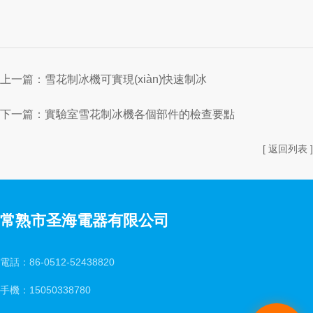
上一篇：
雪花制冰機可實現(xiàn)快速制冰
下一篇：
實驗室雪花制冰機各個部件的檢查要點
[ 返回列表 ]
常熟市圣海電器有限公司
電話：86-0512-52438820
手機：15050338780