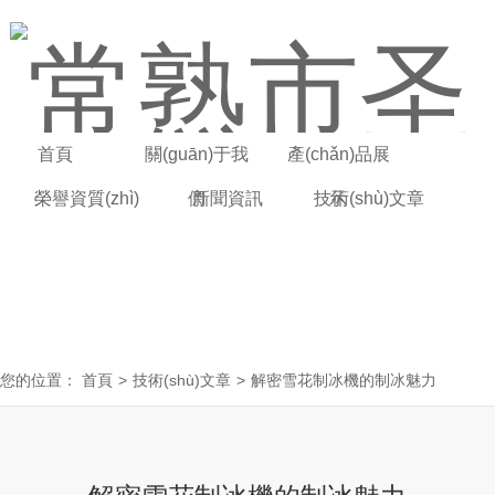
首頁
關(guān)于我
產(chǎn)品展
榮譽資質(zhì)
們
新聞資訊
技術(shù)文章
示
聯(lián)系我們
您的位置：
首頁
>
技術(shù)文章
>
解密雪花制冰機的制冰魅力