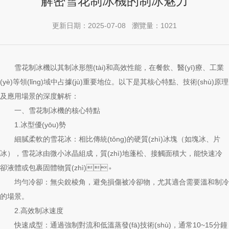
解密雪花制冰機的制冰魅力
更新日期：2025-07-08 瀏覽量：1021
雪花制冰機以其制冰形態(tài)和高效性能，在餐飲、醫(yī)療、工業
(yè)等領(lǐng)域中占據(jù)重要地位。以下是其核心特點、技術(shù)原理
及應用場景的深度解析：
一、
雪花制冰機
的核心特點
1.冰型優(yōu)勢
細膩柔軟的雪花冰：相比傳統(tǒng)的硬質(zhì)冰塊（如塊冰、片
冰），雪花冰由微小冰晶組成，質(zhì)地蓬松、接觸面積大，能快速冷
卻液體或包裹固體物質(zhì)。
均勻冷卻：無尖銳棱角，避免損傷被冷卻物，尤其適合需要溫和制冷
的場景。
2.高效制冰速度
快速成型：通過強制對流和低溫蒸發(fā)技術(shù)，通常10~15分鐘