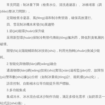
常見問題：制冰量下降（檢查水位、清洗過濾器）、冰橋堵塞（調
(diào)整冰刀間隙）。
定期檢查冷凝器、風(fēng)扇和制冷劑管路，確保高效運行。
四、雪花制冰機未來發(fā)展趨勢
1.節(jié)能環(huán)保升級
采用新型環(huán)保制冷劑替代傳統(tǒng)氟利昂，降低對臭氧層的
破壞。
開發(fā)太陽能輔助制冰技術(shù)，利用光熱轉(zhuǎn)換減少能
耗。
2.智能化與物聯(lián)網(wǎng)融合
通過物聯(lián)網(wǎng)技術(shù)實現(xiàn)遠程監(jiān)控、故障預
(yù)警和數(shù)據(jù)分析（如制冰量統(tǒng)計、能耗優(yōu)化）。
語音控制、自動補水位等功能提升用戶體驗。
3.多功能集成
集成冷水、冰水混合或冰沙制作功能，滿足多樣化需求（如奶茶店一
站式設(shè)備）。