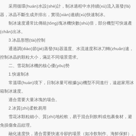
采用循環(huán)水設(shè)計，制冰過程中水持續(xù)流入蒸發(fā)
器，冰晶不斷生成并排出，實現(xiàn)連續(xù)快速制冰。
制冰速度通常比傳統(tǒng)塊冰機快數(shù)倍，部分機型可快速產
(chǎn)出冰。
3.冰晶形態(tài)控制
通過調(diào)節(jié)蒸發(fā)器溫度、水流速度和冰刀轉(zhuǎn)速，
控制冰晶的顆粒大小，滿足不同場景需求。
二、雪花制冰機的核心優(yōu)勢
1.快速制冰
常溫環(huán)境下，日制冰量可根據(jù)機型不同進行，遠超家用冰
箱制冰速度。
適合需要大量冰塊的場合。
2.冰質(zhì)柔軟易用
雪花冰顆粒細小、質(zhì)地松軟，易于混合到飲料或包裹食材，避
免損傷食品紋理。
融化速度快，適合需要快速冷卻的場景（如冷飲制作、海鮮保鮮）。