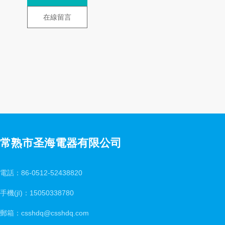
在線留言
常熟市圣海電器有限公司
電話：86-0512-52438820
手機(jī)：15050338780
郵箱：csshdq@csshdq.com