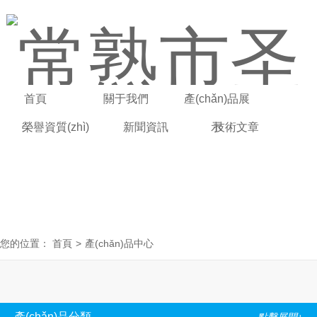
首頁
關于我們
產(chǎn)品展
榮譽資質(zhì)
新聞資訊
示
技術文章
聯(lián)系我們
您的位置：
首頁
>
產(chǎn)品中心
產(chǎn)品分類