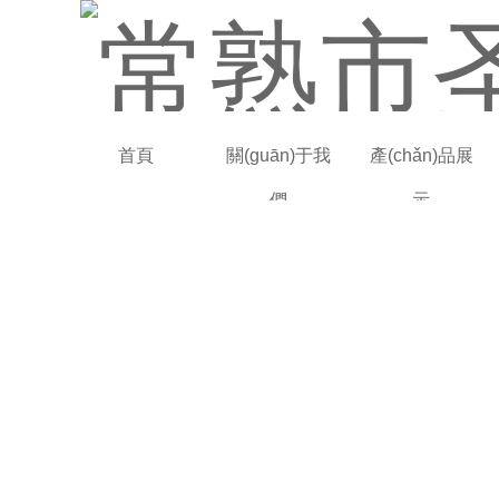
首頁
關(guān)于我
產(chǎn)品展
們
示