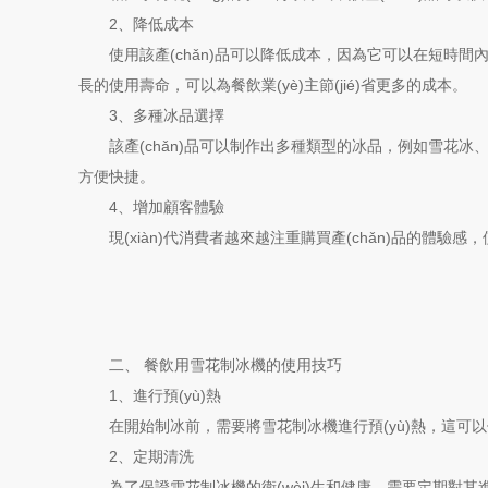
2、降低成本
使用該產(chǎn)品可以降低成本，因為它可以在短時間內
長的使用壽命，可以為餐飲業(yè)主節(jié)省更多的成本。
3、多種冰品選擇
該產(chǎn)品可以制作出多種類型的冰品，例如雪花冰、碎冰
方便快捷。
4、增加顧客體驗
現(xiàn)代消費者越來越注重購買產(chǎn)品的體驗感，使
二、 餐飲用雪花制冰機的使用技巧
1、進行預(yù)熱
在開始制冰前，需要將雪花制冰機進行預(yù)熱，這可以保證機器
2、定期清洗
為了保證雪花制冰機的衛(wèi)生和健康，需要定期對其進行清