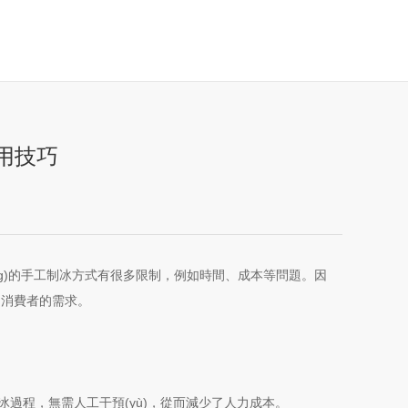
用技巧
)的手工制冰方式有很多限制，例如時間、成本等問題。因
者的需求。
程，無需人工干預(yù)，從而減少了人力成本。