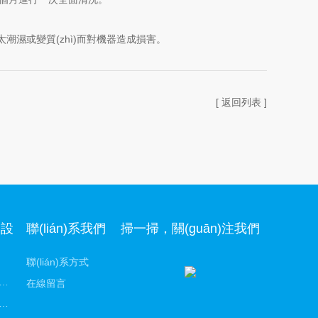
潮濕或變質(zhì)而對機器造成損害。
[ 返回列表 ]
品設
聯(lián)系我們
掃一掃，關(guān)注我們
聯(lián)系方式
驗室雪花制冰機
在線留言
飲用顆粒雪花機