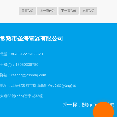
一直開著，不要關(guān)閉；4、定期定時(shí)進(jìn)行一次
清理水管的工作，防止制冰機(jī)水管堵塞；在電壓不穩(wěn)
首頁(yè)
上一頁(yè)
下一頁(yè)
末頁(yè)
定的時(shí)候避免使用啟動(dòng)雪花制冰機(jī)；5、雪花制
冰機(jī)在不用的時(shí)候、要拔掉電源；6、定期清洗冷凝
器、冷凝器臟堵、會(huì)導(dǎo)致產(chǎn)冰量下降、嚴
(yán)重的...
常熟市圣海電器有限公司
電話：86-0512-52438820
手機(jī)：15050338780
郵箱：csshdq@csshdq.com
地址：江蘇省常熟市虞山高新區(qū)陽(yáng)光
大道58號(hào)智車城32幢
掃一掃，關(guān)注我們