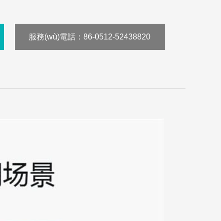
服務(wù)電話
：86-0512-52438820