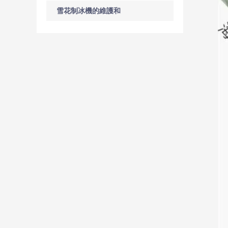
(zhǔn)化技術(shù)委
(nèi)水流程說明
雪花制冰機的維護和
員會正式成立
保養(yǎng)