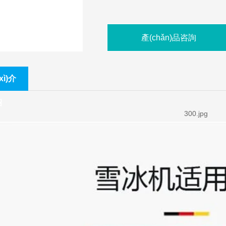
產(chǎn)品咨詢
xì)介
紹