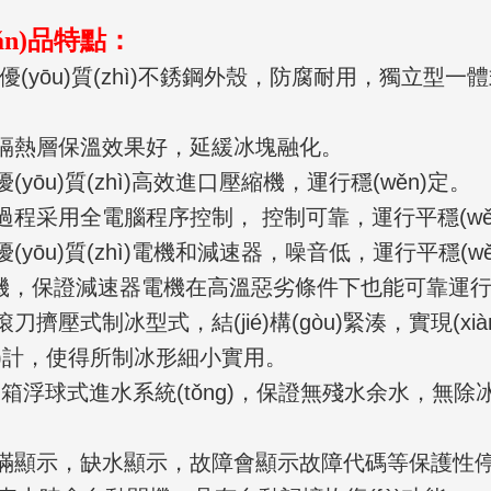
hǎn)品特點：
優(yōu)質(zhì)不銹鋼外殼，防腐耐用，獨立型一體式結
體隔熱層保溫效果好，延緩冰塊融化。
優(yōu)質(zhì)高效進口壓縮機，運行穩(wěn)定。
過程采用全電腦程序控制， 控制可靠，運行平穩(
優(yōu)質(zhì)電機和減速器，噪音低，運行平穩
ng)機，保證減速器電機在高溫惡劣條件下也能可靠運
滾刀擠壓式制冰型式，結(jié)構(gòu)緊湊，實現(
hè)計，使得所制冰形細小實用。
水箱浮球式進水系統(tǒng)，保證無殘水余水，無除
滿顯示，缺水顯示，故障會顯示故障代碼等