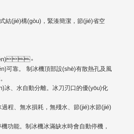
(jié)構(gòu)，緊湊簡潔，節(jié)省空
wěn)。
(wěn)可靠。 制冰機頂部設(shè)有散熱孔及風
行。
xiàn)冰、水自動分離。冰刀刃口的優(yōu)化
冰過程、無水損耗，無殘水、節(jié)水節(jié)
保護性停機功能。制冰機冰滿缺水時會自動停機，