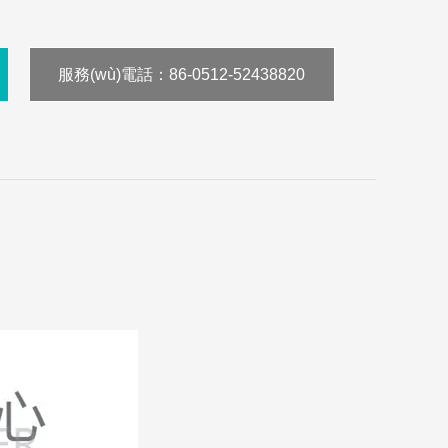
服務(wù)電話
：86-0512-52438820