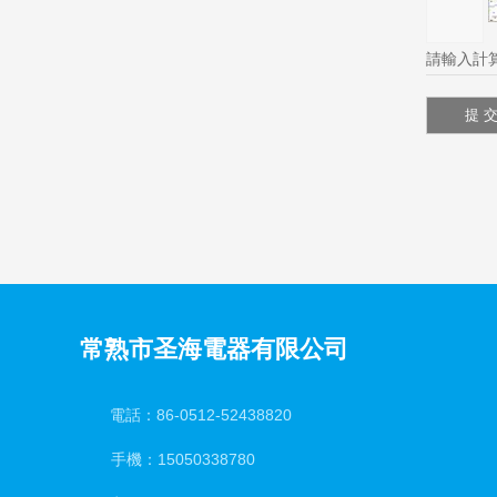
請輸入計算結
常熟市圣海電器有限公司
電話：86-0512-52438820
手機：15050338780