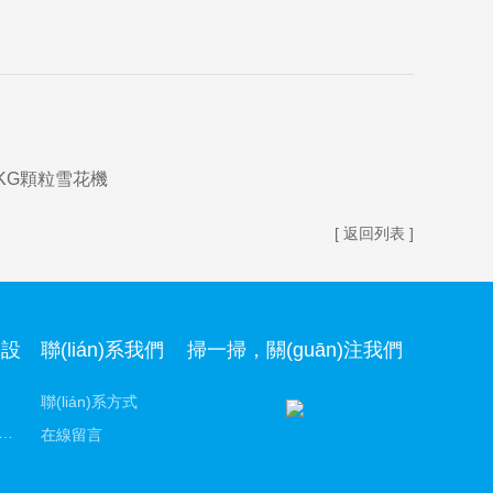
0KG顆粒雪花機
[ 返回列表 ]
品設
聯(lián)系我們
掃一掃，關(guān)注我們
聯(lián)系方式
飲用顆粒雪花機
在線留言