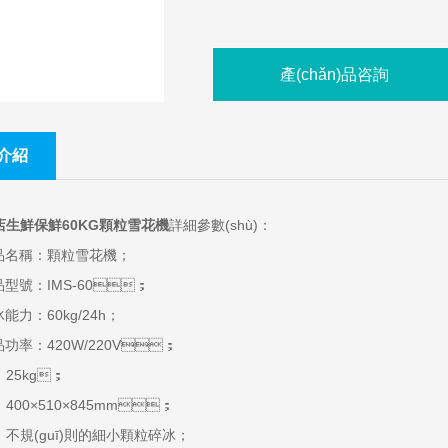
產(chǎn)品咨詢
介紹
店生鮮保鮮60KG顆粒雪花機
詳細參數(shù)：
)品名稱：顆粒雪花機；
)品型號：IMS-60；
)冰能力：60kg/24h；
)品功率：420W/220V；
25kg；
400×510×845mm；
規(guī)則的細小顆粒碎冰；