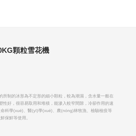
0KG顆粒雪花機
的所制的冰形為不定形的細小顆粒，較為潮濕，含水量一般在
，可塑性好，很容易取用和堆積，能滲入較窄間隙，冷卻作用的速
xué)、醫(yī)學(xué)、農(nóng)林牧漁、檢驗檢疫等
、生鮮保鮮等使用。