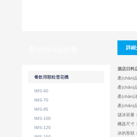
詳細
產(chǎn)品分類
/ Products Classification
酒店日料
餐飲用顆粒雪花機
產(chǎn
產(chǎn
IMS-60
產(chǎn
IMS-70
產(chǎn
IMS-85
儲冰容量：
IMS-100
機器尺寸：
IMS-120
冰的形狀：不
IMS-150