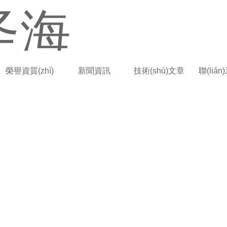
榮譽資質(zhì)
新聞資訊
技術(shù)文章
聯(liá