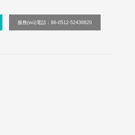
服務(wù)電話
：86-0512-52438820