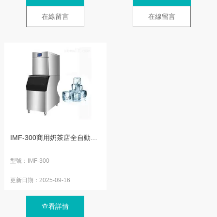
在線留言
在線留言
IMF-300商用奶茶店全自動方冰制作機
型號：
IMF-300
更新日期：
2025-09-16
查看詳情