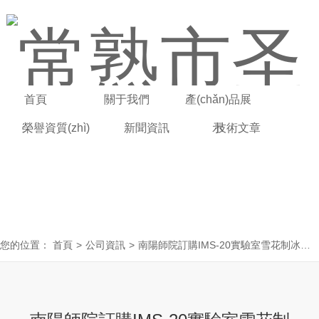
首頁
關于我們
產(chǎn)品展
榮譽資質(zhì)
新聞資訊
示
技術文章
聯(lián)系我們
您的位置：
首頁
>
公司資訊
>
南陽師院訂購IMS-20實驗室雪花制冰機1臺