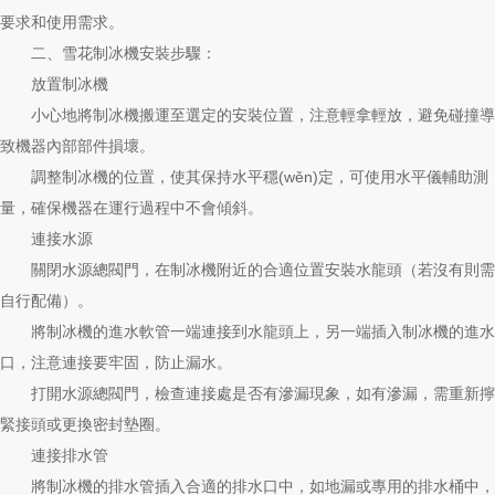
要求和使用需求。
二、雪花制冰機安裝步驟：
放置制冰機
小心地將制冰機搬運至選定的安裝位置，注意輕拿輕放，避免碰撞導
致機器內部部件損壞。
調整制冰機的位置，使其保持水平穩(wěn)定，可使用水平儀輔助測
量，確保機器在運行過程中不會傾斜。
連接水源
關閉水源總閥門，在制冰機附近的合適位置安裝水龍頭（若沒有則需
自行配備）。
將制冰機的進水軟管一端連接到水龍頭上，另一端插入制冰機的進水
口，注意連接要牢固，防止漏水。
打開水源總閥門，檢查連接處是否有滲漏現象，如有滲漏，需重新擰
緊接頭或更換密封墊圈。
連接排水管
將制冰機的排水管插入合適的排水口中，如地漏或專用的排水桶中，