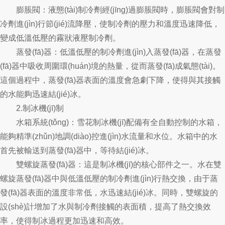
膨脹閥：液態(tài)制冷劑經(jīng)過膨脹閥時，膨脹閥會對制
冷劑進(jìn)行節(jié)流降壓，使制冷劑的壓力和溫度迅速降低，
變成低溫低壓的霧狀液壓制冷劑。
蒸發(fā)器：低溫低壓的制冷劑進(jìn)入蒸發(fā)器，在蒸發
(fā)器中吸收周圍環(huán)境的熱量，從而蒸發(fā)成氣態(tài)。
這個過程中，蒸發(fā)器表面的溫度會急劇下降，使得與其接觸
的水能夠迅速結(jié)冰。
2.制冰機(jī)制
水箱系統(tǒng)：雪花制冰機(jī)配備有全自動控制的水箱，
能夠精準(zhǔn)地調(diào)控進(jìn)水流量和水位。水箱中的水
首先被輸送到蒸發(fā)器中，等待結(jié)冰。
雙螺旋蒸發(fā)器：這是制冰機(jī)的核心部件之一。水在雙
螺旋蒸發(fā)器中與低溫低壓的制冷劑進(jìn)行熱交換，由于蒸
發(fā)器表面的溫度非常低，水迅速結(jié)冰。同時，雙螺旋的
設(shè)計增加了水與制冷劑接觸的表面積，提高了熱交換效
率，使得制冰過程更加迅速和高效。