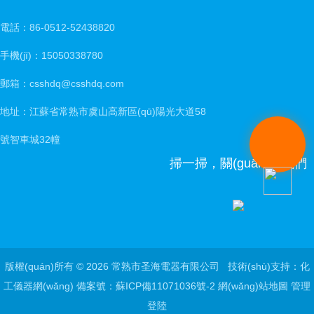
電話：86-0512-52438820
手機(jī)：15050338780
郵箱：csshdq@csshdq.com
地址：江蘇省常熟市虞山高新區(qū)陽光大道58
號智車城32幢
掃一掃，關(guān)注我們
版權(quán)所有 © 2026 常熟市圣海電器有限公司 技術(shù)支持：
化
工儀器網(wǎng)
備案號：蘇ICP備11071036號-2
網(wǎng)站地圖
管理
登陸