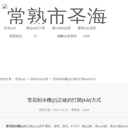
首頁(yè)
關(guān)于我
產(chǎn)品展
榮譽(yù)資質
新聞資訊
技術(shù)文章
們
聯(lián)系我們
示
(zhì)
您的位置：
首頁(yè)
>
技術(shù)文章
>
雪花制冰機(jī)正確的打開(kāi)方式
雪花制冰機(jī)正確的打開(kāi)方式
更新日期：2021-12-15 瀏覽量：2286
雪花制冰機(jī)
廣泛應(yīng)用于餐飲、酒吧、酒店、KTV、醫(yī)療、學(xué)校、實(shí)驗(yàn)