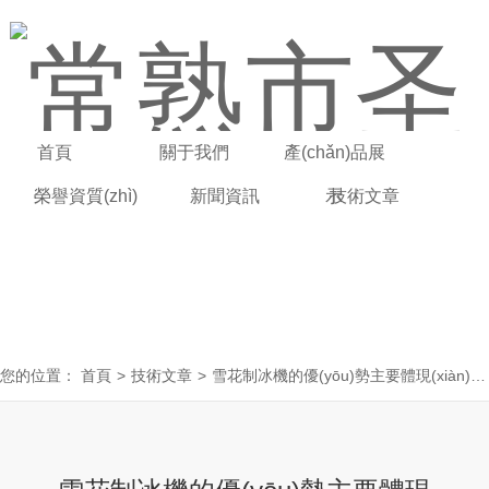
首頁
關于我們
產(chǎn)品展
榮譽資質(zhì)
新聞資訊
示
技術文章
聯(lián)系我們
您的位置：
首頁
>
技術文章
>
雪花制冰機的優(yōu)勢主要體現(xiàn)在這些方面！