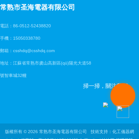
常熟市圣海電器有限公司
電話：86-0512-52438820
手機：15050338780
郵箱：csshdq@csshdq.com
地址：江蘇省常熟市虞山高新區(qū)陽光大道58
號智車城32幢
掃一掃，關注我們
版權所有 © 2026 常熟市圣海電器有限公司 技術支持：
化工儀器網