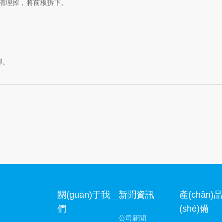
掉，將前板拆下。
凈。
關(guān)于我
新聞資訊
產(chǎn)
們
(shè)備
公司新聞