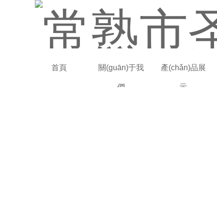
首頁
關(guān)于我
產(chǎn)品展
們
示