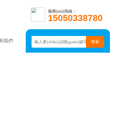
服務(wù)熱線：
15050338780
n)系我們